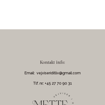
Kontakt info:
Email:
vejviseriditliv@gmail.com
Tlf. nr.: +45 27 70 90 31