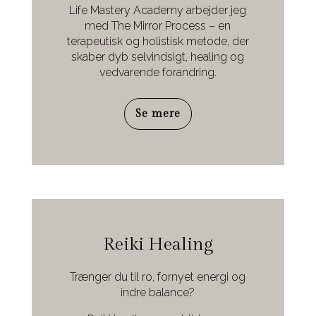
Life Mastery Academy arbejder jeg
med The Mirror Process – en
terapeutisk og holistisk metode, der
skaber dyb selvindsigt, healing og
vedvarende forandring.
Se mere
Reiki Healing
Trænger du til ro, fornyet energi og
indre balance?