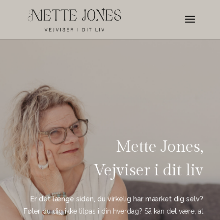
Mette Jones,
Vejviser i dit liv
Er det længe siden, du virkelig har mærket dig selv?
Føler du dig ikke tilpas i din hverdag? Så kan det være, at