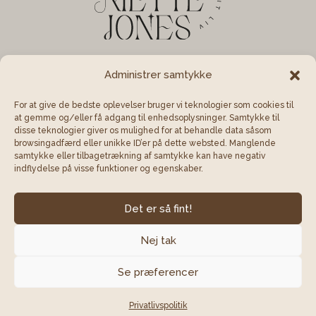
Find vej
Administrer samtykke
Marielundvej 17A 2. sal, 2730 Herlev
For at give de bedste oplevelser bruger vi teknologier som cookies til
at gemme og/eller få adgang til enhedsoplysninger. Samtykke til
disse teknologier giver os mulighed for at behandle data såsom
browsingadfærd eller unikke ID’er på dette websted. Manglende
samtykke eller tilbagetrækning af samtykke kan have negativ
indflydelse på visse funktioner og egenskaber.
Handelsbetingelser
Cookiepolitik
Det er så fint!
Privatlivspolitik
Nej tak
Se præferencer
Mette Jones - Vejviser i dit liv © | 2025 I CVR: 41
02 30 23 | Webdesign af Luna Hvalsøe Fotograf
Privatlivspolitik